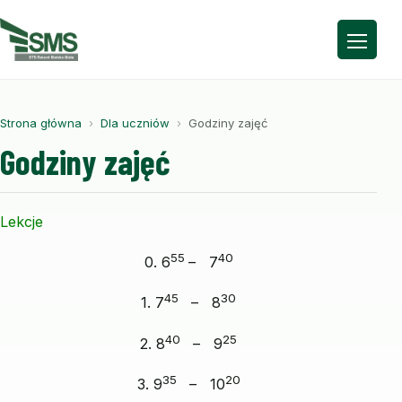
Otwór
Strona główna
Dla uczniów
Godziny zajęć
Godziny zajęć
Lekcje
55
40
0. 6
– 7
45
30
1. 7
– 8
40
25
2. 8
– 9
35
20
3. 9
– 10