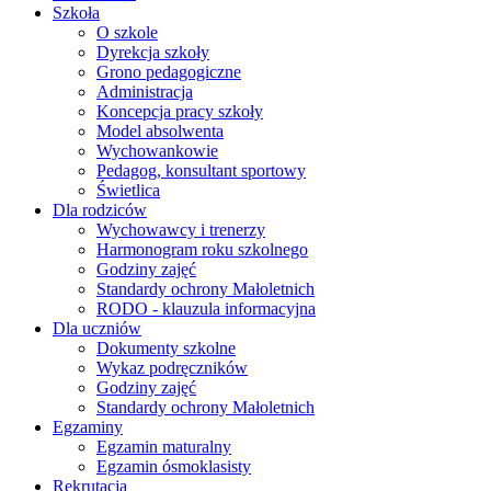
Szkoła
O szkole
Dyrekcja szkoły
Grono pedagogiczne
Administracja
Koncepcja pracy szkoły
Model absolwenta
Wychowankowie
Pedagog, konsultant sportowy
Świetlica
Dla rodziców
Wychowawcy i trenerzy
Harmonogram roku szkolnego
Godziny zajęć
Standardy ochrony Małoletnich
RODO - klauzula informacyjna
Dla uczniów
Dokumenty szkolne
Wykaz podręczników
Godziny zajęć
Standardy ochrony Małoletnich
Egzaminy
Egzamin maturalny
Egzamin ósmoklasisty
Rekrutacja