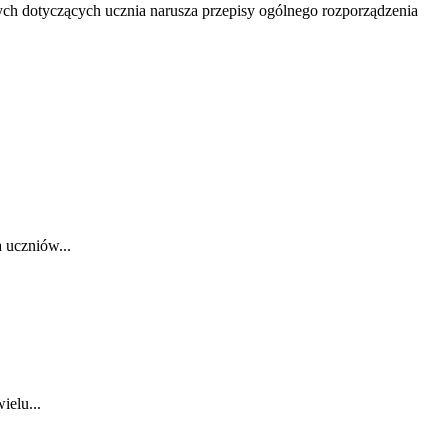
h dotyczących ucznia narusza przepisy ogólnego rozporządzenia
 uczniów...
ielu...