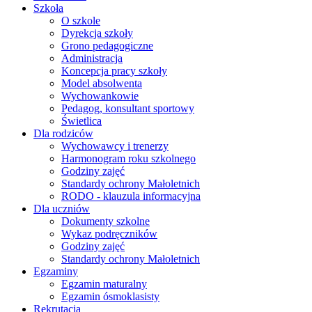
Szkoła
O szkole
Dyrekcja szkoły
Grono pedagogiczne
Administracja
Koncepcja pracy szkoły
Model absolwenta
Wychowankowie
Pedagog, konsultant sportowy
Świetlica
Dla rodziców
Wychowawcy i trenerzy
Harmonogram roku szkolnego
Godziny zajęć
Standardy ochrony Małoletnich
RODO - klauzula informacyjna
Dla uczniów
Dokumenty szkolne
Wykaz podręczników
Godziny zajęć
Standardy ochrony Małoletnich
Egzaminy
Egzamin maturalny
Egzamin ósmoklasisty
Rekrutacja