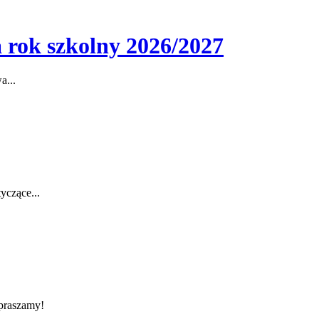
 rok szkolny 2026/2027
a...
yczące...
apraszamy!