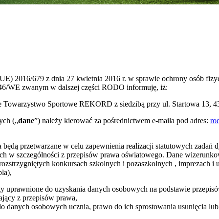
 (UE) 2016/679 z dnia 27 kwietnia 2016 r. w sprawie ochrony osób f
/46/WE zwanym w dalszej części RODO informuję, iż:
e Towarzystwo Sportowe REKORD z siedzibą przy ul. Startowa 13, 43
ych („
dane
”) należy kierować za pośrednictwem e-maila pod adres:
ro
 będą przetwarzane w celu zapewnienia realizacji statutowych zada
ych w szczególności z przepisów prawa oświatowego. Dane wizerunko
 o rozstrzygniętych konkursach szkolnych i pozaszkolnych , imprezach 
la),
ty uprawnione do uzyskania danych osobowych na podstawie przepis
jący z przepisów prawa,
do danych osobowych ucznia, prawo do ich sprostowania usunięcia lub