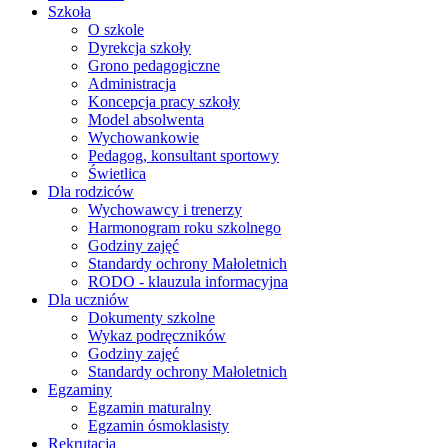
Szkoła
O szkole
Dyrekcja szkoły
Grono pedagogiczne
Administracja
Koncepcja pracy szkoły
Model absolwenta
Wychowankowie
Pedagog, konsultant sportowy
Świetlica
Dla rodziców
Wychowawcy i trenerzy
Harmonogram roku szkolnego
Godziny zajęć
Standardy ochrony Małoletnich
RODO - klauzula informacyjna
Dla uczniów
Dokumenty szkolne
Wykaz podręczników
Godziny zajęć
Standardy ochrony Małoletnich
Egzaminy
Egzamin maturalny
Egzamin ósmoklasisty
Rekrutacja