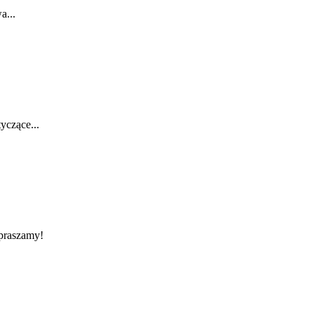
a...
yczące...
apraszamy!