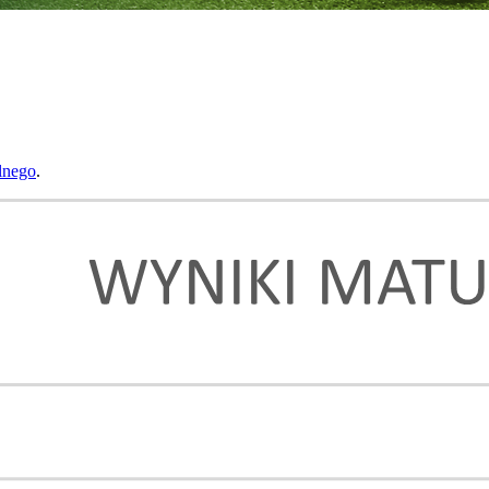
lnego
.